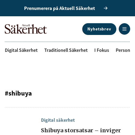
Prenumerera på Aktuell Säkerhet
Nyhetsbrev
ANNONS
Digital Säkerhet
Traditionell Säkerhet
I Fokus
Personal
#shibuya
Digital säkerhet
Shibuya storsatsar – inviger