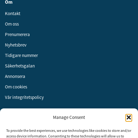
Om
Kontakt
Om oss
Prenumerera
Nyhetsbrev
Tidigare nummer
Säkerhetsgalan
Annonsera
Om cookies
Vår integritetspolicy
Följ oss
Manage Consent
Facebook
To provide the best experiences, we use technologies like cookies to store and/or
Instagram
access device information. Consenting to these technologies will allow us to