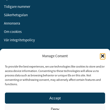
Tidigare nummer
Säkerhetsgalan
Annonsera
Om cookies
Vår integritetspolicy
Följ oss
Manage Consent
Facebook
To provide the best experiences, we use technologies like cookies to store and/or
Instagram
access device information. Consenting to these technologies will allow us to
process data such as browsing behavior or unique IDs on this site. Not
LinkedIn
consenting or withdrawing consent, may adversely affect certain features and
functions.
Accept
Security Adviser Board
Security Advisory Board, SAB, instiftades av tidningen Aktuell
Deny