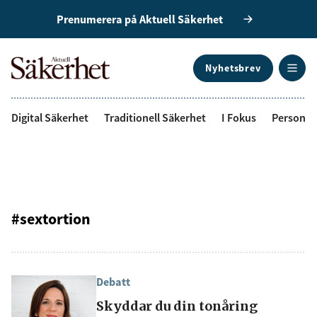
Prenumerera på Aktuell Säkerhet
Nyhetsbrev
ANNONS
Digital Säkerhet
Traditionell Säkerhet
I Fokus
Personal
#sextortion
Debatt
Skyddar du din tonåring