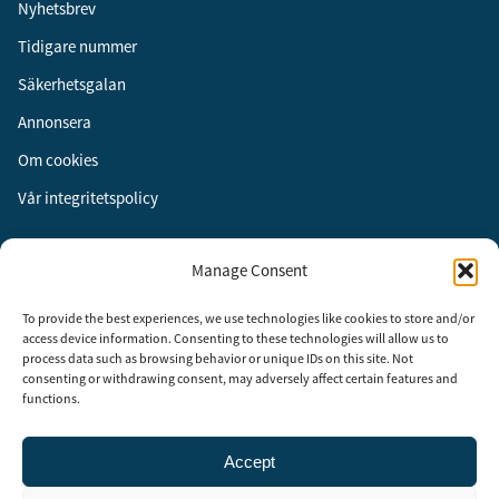
Nyhetsbrev
Tidigare nummer
Säkerhetsgalan
Annonsera
Om cookies
Vår integritetspolicy
Följ oss
Manage Consent
Facebook
To provide the best experiences, we use technologies like cookies to store and/or
Instagram
access device information. Consenting to these technologies will allow us to
process data such as browsing behavior or unique IDs on this site. Not
LinkedIn
consenting or withdrawing consent, may adversely affect certain features and
functions.
Accept
Security Adviser Board
Security Advisory Board, SAB, instiftades av tidningen Aktuell