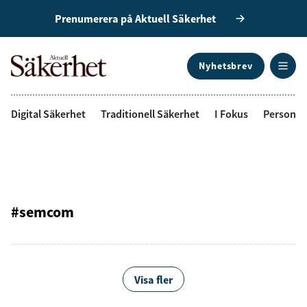
Prenumerera på Aktuell Säkerhet
Nyhetsbrev
ANNONS
Digital Säkerhet
Traditionell Säkerhet
I Fokus
Personal
#semcom
Visa fler