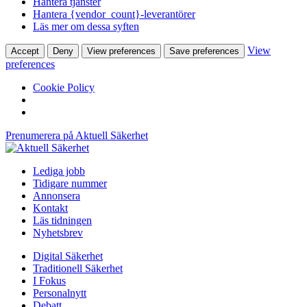
Hantera tjänster
Hantera {vendor_count}-leverantörer
Läs mer om dessa syften
View
Accept
Deny
View preferences
Save preferences
preferences
Cookie Policy
Prenumerera på Aktuell Säkerhet
Lediga jobb
Tidigare nummer
Annonsera
Kontakt
Läs tidningen
Nyhetsbrev
Digital Säkerhet
Traditionell Säkerhet
I Fokus
Personalnytt
Debatt