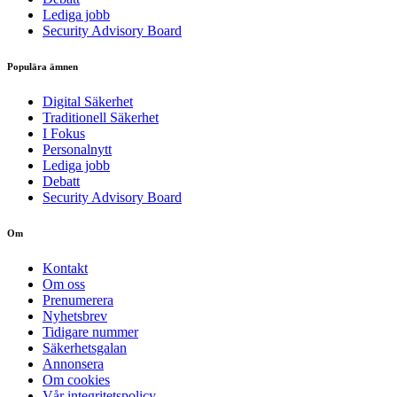
Lediga jobb
Security Advisory Board
Populära ämnen
Digital Säkerhet
Traditionell Säkerhet
I Fokus
Personalnytt
Lediga jobb
Debatt
Security Advisory Board
Om
Kontakt
Om oss
Prenumerera
Nyhetsbrev
Tidigare nummer
Säkerhetsgalan
Annonsera
Om cookies
Vår integritetspolicy