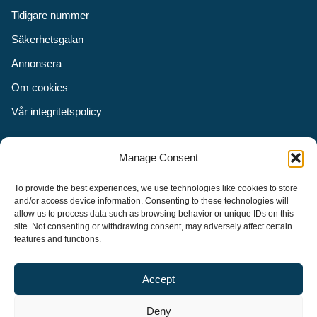
Tidigare nummer
Säkerhetsgalan
Annonsera
Om cookies
Vår integritetspolicy
Följ oss
Manage Consent
Facebook
To provide the best experiences, we use technologies like cookies to store
Instagram
and/or access device information. Consenting to these technologies will
allow us to process data such as browsing behavior or unique IDs on this
LinkedIn
site. Not consenting or withdrawing consent, may adversely affect certain
features and functions.
Accept
Security Adviser Board
Security Advisory Board, SAB, instiftades av tidningen Aktuell
Deny
Säkerhet år 2003 för att stimulera, utveckla och informera om