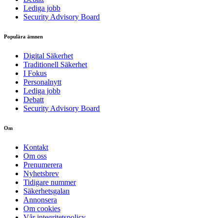
Lediga jobb
Security Advisory Board
Populära ämnen
Digital Säkerhet
Traditionell Säkerhet
I Fokus
Personalnytt
Lediga jobb
Debatt
Security Advisory Board
Om
Kontakt
Om oss
Prenumerera
Nyhetsbrev
Tidigare nummer
Säkerhetsgalan
Annonsera
Om cookies
Vår integritetspolicy