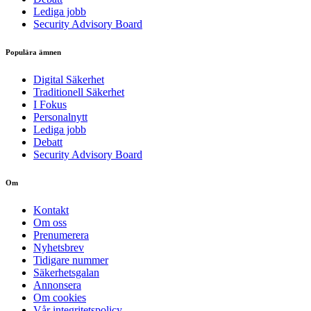
Lediga jobb
Security Advisory Board
Populära ämnen
Digital Säkerhet
Traditionell Säkerhet
I Fokus
Personalnytt
Lediga jobb
Debatt
Security Advisory Board
Om
Kontakt
Om oss
Prenumerera
Nyhetsbrev
Tidigare nummer
Säkerhetsgalan
Annonsera
Om cookies
Vår integritetspolicy