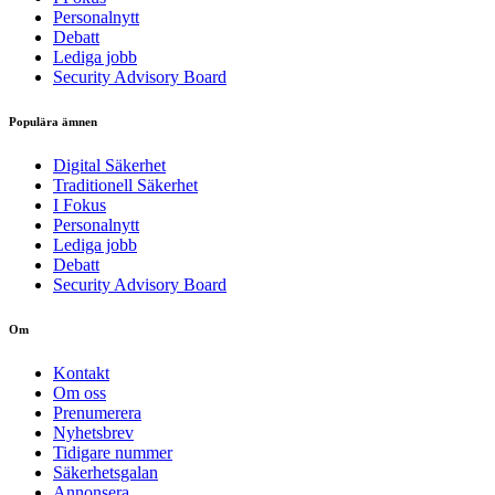
Personalnytt
Debatt
Lediga jobb
Security Advisory Board
Populära ämnen
Digital Säkerhet
Traditionell Säkerhet
I Fokus
Personalnytt
Lediga jobb
Debatt
Security Advisory Board
Om
Kontakt
Om oss
Prenumerera
Nyhetsbrev
Tidigare nummer
Säkerhetsgalan
Annonsera