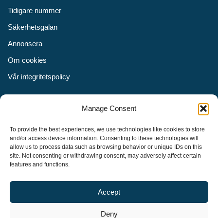
Tidigare nummer
Säkerhetsgalan
Annonsera
Om cookies
Vår integritetspolicy
Följ oss
Manage Consent
Facebook
To provide the best experiences, we use technologies like cookies to store
Instagram
and/or access device information. Consenting to these technologies will
allow us to process data such as browsing behavior or unique IDs on this
LinkedIn
site. Not consenting or withdrawing consent, may adversely affect certain
features and functions.
Accept
Security Adviser Board
Security Advisory Board, SAB, instiftades av tidningen Aktuell
Deny
Säkerhet år 2003 för att stimulera, utveckla och informera om