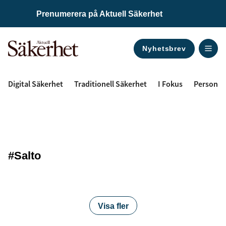
Prenumerera på Aktuell Säkerhet
Nyhetsbrev
ANNONS
Digital Säkerhet
Traditionell Säkerhet
I Fokus
Personal
#Salto
Visa fler