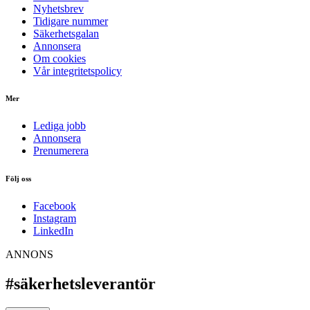
Nyhetsbrev
Tidigare nummer
Säkerhetsgalan
Annonsera
Om cookies
Vår integritetspolicy
Mer
Lediga jobb
Annonsera
Prenumerera
Följ oss
Facebook
Instagram
LinkedIn
ANNONS
#säkerhetsleverantör