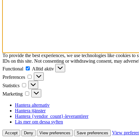
To provide the best experiences, we use technologies like cookies to 
IDs on this site. Not consenting or withdrawing consent, may adversely
Functional
Functional
Alltid aktiv
Preferences
Preferences
Statistics
Statistics
Marketing
Marketing
Hantera alternativ
Hantera tjänster
Hantera {vendor_count}-leverantörer
Läs mer om dessa syften
View prefere
Accept
Deny
View preferences
Save preferences