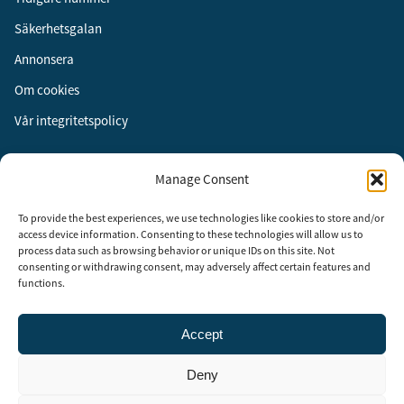
Säkerhetsgalan
Annonsera
Om cookies
Vår integritetspolicy
Följ oss
Manage Consent
Facebook
To provide the best experiences, we use technologies like cookies to store and/or
Instagram
access device information. Consenting to these technologies will allow us to
process data such as browsing behavior or unique IDs on this site. Not
LinkedIn
consenting or withdrawing consent, may adversely affect certain features and
functions.
Accept
Security Adviser Board
Security Advisory Board, SAB, instiftades av tidningen Aktuell
Deny
Säkerhet år 2003 för att stimulera, utveckla och informera om
säkerhetsarbetet i Sverige. SAB består av representanter från