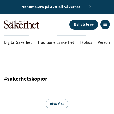
Prenumerera på Aktuell Säkerhet
Nyhetsbrev
ANNONS
Digital Säkerhet
Traditionell Säkerhet
I Fokus
Personal
#säkerhetskopior
Visa fler