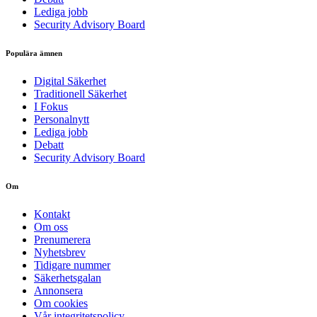
Lediga jobb
Security Advisory Board
Populära ämnen
Digital Säkerhet
Traditionell Säkerhet
I Fokus
Personalnytt
Lediga jobb
Debatt
Security Advisory Board
Om
Kontakt
Om oss
Prenumerera
Nyhetsbrev
Tidigare nummer
Säkerhetsgalan
Annonsera
Om cookies
Vår integritetspolicy