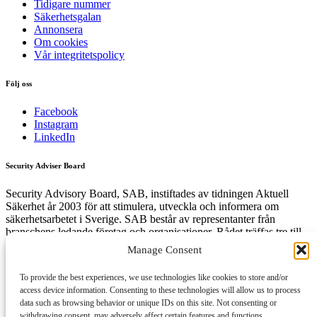
Tidigare nummer
Säkerhetsgalan
Annonsera
Om cookies
Vår integritetspolicy
Följ oss
Facebook
Instagram
LinkedIn
Security Adviser Board
Security Advisory Board, SAB, instiftades av tidningen Aktuell
Säkerhet år 2003 för att stimulera, utveckla och informera om
säkerhetsarbetet i Sverige. SAB består av representanter från
branschens ledande företag och organisationer. Rådet träffas tre till
fyra gånger per år och diskuterar aktuella säkerhetsfrågor.
Manage Consent
To provide the best experiences, we use technologies like cookies to store and/or
access device information. Consenting to these technologies will allow us to process
Få den senaste säkerhetsinformationen först
data such as browsing behavior or unique IDs on this site. Not consenting or
withdrawing consent, may adversely affect certain features and functions.