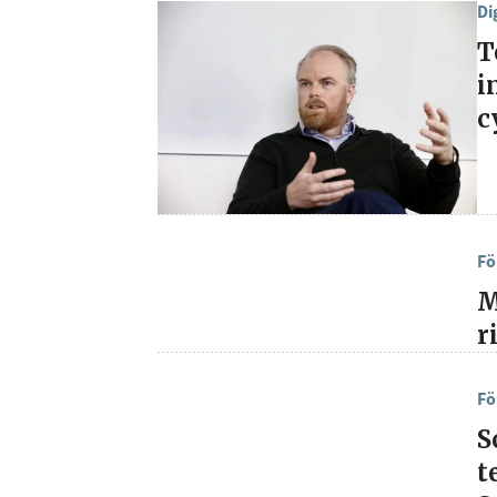
Di
T
i
c
Fö
M
r
Fö
S
t