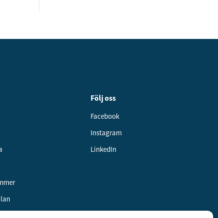
Följ oss
Facebook
Instagram
a
LinkedIn
ummer
alan