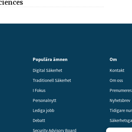
ciences
Populära ämnen
Om
Digital Säkerhet
Kontakt
Traditionell Säkerhet
Om oss
I Fokus
Prenumerer
Personalnytt
Nyhetsbrev
Lediga jobb
Tidigare n
Debatt
Säkerhetsg
Security Advisory Board
Annonsera