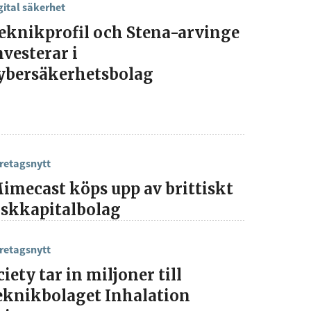
gital säkerhet
eknikprofil och Stena-arvinge
nvesterar i
ybersäkerhetsbolag
retagsnytt
imecast köps upp av brittiskt
iskkapitalbolag
retagsnytt
ciety tar in miljoner till
eknikbolaget Inhalation