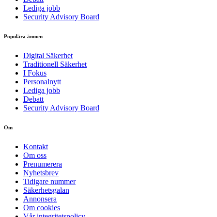
Lediga jobb
Security Advisory Board
Populära ämnen
Digital Säkerhet
Traditionell Säkerhet
I Fokus
Personalnytt
Lediga jobb
Debatt
Security Advisory Board
Om
Kontakt
Om oss
Prenumerera
Nyhetsbrev
Tidigare nummer
Säkerhetsgalan
Annonsera
Om cookies
Vår integritetspolicy