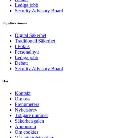
Lediga jobb
Security Advisory Board
Populära ämnen
Digital Säkerhet
Traditionell Säkerhet
I Fokus
Personalnytt
Lediga jobb
Debatt
Security Advisory Board
Om
Kontakt
Om oss
Prenumerera
Nyhetsbrev
Tidigare nummer
Säkerhetsgalan
Annonsera
Om cookies
Vår integritetspolicy