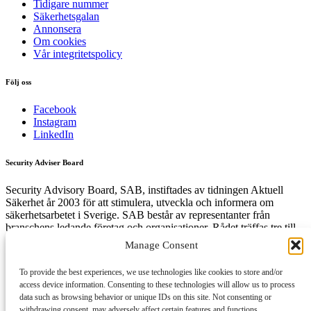
Tidigare nummer
Säkerhetsgalan
Annonsera
Om cookies
Vår integritetspolicy
Följ oss
Facebook
Instagram
LinkedIn
Security Adviser Board
Security Advisory Board, SAB, instiftades av tidningen Aktuell
Säkerhet år 2003 för att stimulera, utveckla och informera om
säkerhetsarbetet i Sverige. SAB består av representanter från
branschens ledande företag och organisationer. Rådet träffas tre till
fyra gånger per år och diskuterar aktuella säkerhetsfrågor.
Manage Consent
To provide the best experiences, we use technologies like cookies to store and/or
access device information. Consenting to these technologies will allow us to process
Få den senaste säkerhetsinformationen först
data such as browsing behavior or unique IDs on this site. Not consenting or
withdrawing consent, may adversely affect certain features and functions.