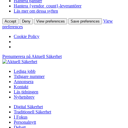
Hantera tjänster
Hantera {vendor_count}-leverantörer
Läs mer om dessa syften
View
Accept
Deny
View preferences
Save preferences
preferences
Cookie Policy
Prenumerera på Aktuell Säkerhet
Lediga jobb
Tidigare nummer
Annonsera
Kontakt
Läs tidningen
Nyhetsbrev
Digital Säkerhet
Traditionell Säkerhet
I Fokus
Personalnytt
Debatt