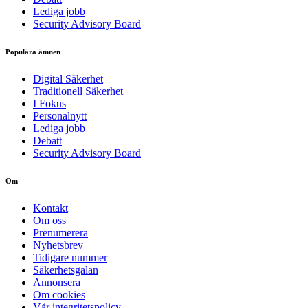
Lediga jobb
Security Advisory Board
Populära ämnen
Digital Säkerhet
Traditionell Säkerhet
I Fokus
Personalnytt
Lediga jobb
Debatt
Security Advisory Board
Om
Kontakt
Om oss
Prenumerera
Nyhetsbrev
Tidigare nummer
Säkerhetsgalan
Annonsera
Om cookies
Vår integritetspolicy