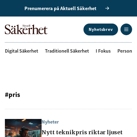
Prenumerera på Aktuell Säkerhet
Nyhetsbrev
ANNONS
Digital Säkerhet
Traditionell Säkerhet
I Fokus
Personal
#pris
Nyheter
Nytt teknikpris riktar ljuset