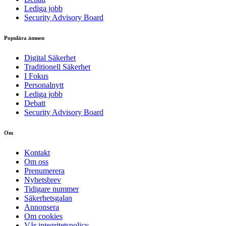
Lediga jobb
Security Advisory Board
Populära ämnen
Digital Säkerhet
Traditionell Säkerhet
I Fokus
Personalnytt
Lediga jobb
Debatt
Security Advisory Board
Om
Kontakt
Om oss
Prenumerera
Nyhetsbrev
Tidigare nummer
Säkerhetsgalan
Annonsera
Om cookies
Vår integritetspolicy