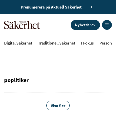
Prenumerera på Aktuell Säkerhet
Nyhetsbrev
ANNONS
Digital Säkerhet
Traditionell Säkerhet
I Fokus
Personal
poplitiker
Visa fler