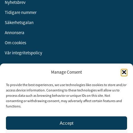
Nyhetsbrev
Tidigare nummer
Säkerhetsgalan
Annonsera
Om cookies
Vår integritetspolicy
Följ oss
Manage Consent
Facebook
To provide the best experiences, we use technologies like cookies to store and/or
Instagram
access device information. Consenting to these technologies will allow us to
process data such as browsing behavior or unique IDs on this site. Not
LinkedIn
consenting or withdrawing consent, may adversely affect certain features and
functions.
Accept
Security Adviser Board
Security Advisory Board, SAB, instiftades av tidningen Aktuell