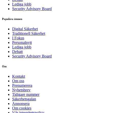
Lediga jobb
Security Advisory Board
Populära ämnen
Digital Säkerhet
Traditionell Säkerhet
I Fokus
Personalnytt
Lediga jobb
Debatt
Security Advisory Board
Om
Kontakt
Om oss
Prenumerera
Nyhetsbrev
Tidigare nummer
Säkerhetsgalan
Annonsera
Om cookies
Vår integritetspolicy