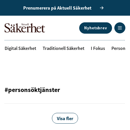
Prenumerera på Aktuell Säkerhet
Nyhetsbrev
ANNONS
Digital Säkerhet
Traditionell Säkerhet
I Fokus
Personal
#personsöktjänster
Visa fler