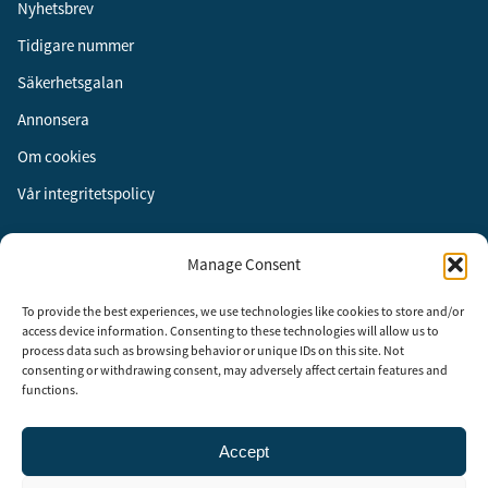
Nyhetsbrev
Tidigare nummer
Säkerhetsgalan
Annonsera
Om cookies
Vår integritetspolicy
Följ oss
Manage Consent
Facebook
To provide the best experiences, we use technologies like cookies to store and/or
Instagram
access device information. Consenting to these technologies will allow us to
process data such as browsing behavior or unique IDs on this site. Not
LinkedIn
consenting or withdrawing consent, may adversely affect certain features and
functions.
Accept
Security Adviser Board
Security Advisory Board, SAB, instiftades av tidningen Aktuell