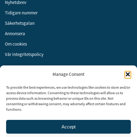
Nyhetsbrev
Tidigare nummer
Säkerhetsgalan
Annonsera
Om cookies
Vår integritetspolicy
Följ oss
Manage Consent
Facebook
To provide the best experiences, we use technologies like cookies to store and/or
Instagram
access device information. Consenting to these technologies will allow us to
process data such as browsing behavior or unique IDs on this site. Not
LinkedIn
consenting or withdrawing consent, may adversely affect certain features and
functions.
Accept
Security Adviser Board
Security Advisory Board, SAB, instiftades av tidningen Aktuell