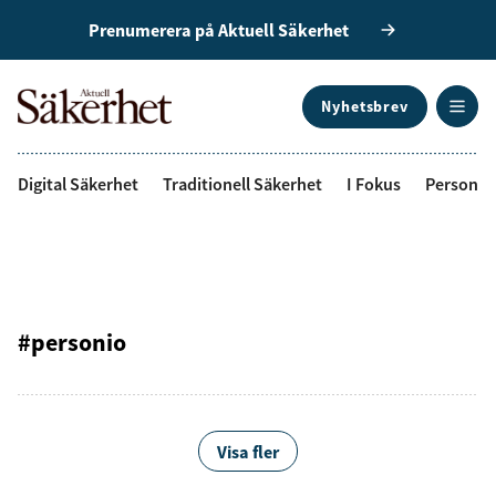
Prenumerera på Aktuell Säkerhet
Nyhetsbrev
ANNONS
Digital Säkerhet
Traditionell Säkerhet
I Fokus
Personal
#personio
Visa fler