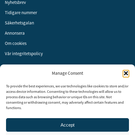
Nyhetsbrev
Tidigare nummer
Säkerhetsgalan
Annonsera
Om cookies
Vår integritetspolicy
Följ oss
Manage Consent
Facebook
To provide the best experiences, we use technologies like cookies to store and/or
Instagram
access device information. Consenting to these technologies will allow us to
process data such as browsing behavior or unique IDs on this site. Not
LinkedIn
consenting or withdrawing consent, may adversely affect certain features and
functions.
Accept
Security Adviser Board
Security Advisory Board, SAB, instiftades av tidningen Aktuell