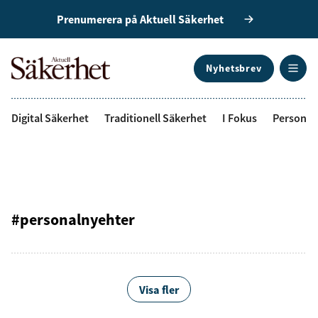
Prenumerera på Aktuell Säkerhet
Nyhetsbrev
ANNONS
Digital Säkerhet
Traditionell Säkerhet
I Fokus
Personal
#personalnyehter
Visa fler