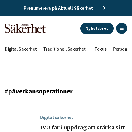
Prenumerera på Aktuell Säkerhet
Nyhetsbrev
ANNONS
Digital Säkerhet
Traditionell Säkerhet
I Fokus
Personal
#påverkansoperationer
Digital säkerhet
IVO får i uppdrag att stärka sitt