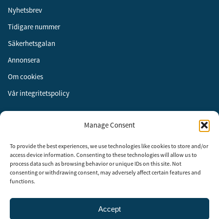
Nyhetsbrev
Tidigare nummer
Säkerhetsgalan
Annonsera
Om cookies
Vår integritetspolicy
Följ oss
Manage Consent
Facebook
To provide the best experiences, we use technologies like cookies to store and/or
Instagram
access device information. Consenting to these technologies will allow us to
process data such as browsing behavior or unique IDs on this site. Not
LinkedIn
consenting or withdrawing consent, may adversely affect certain features and
functions.
Accept
Security Adviser Board