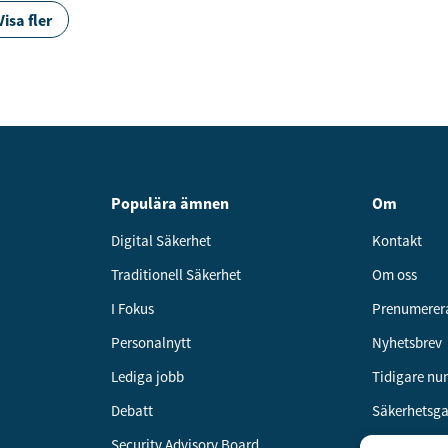
Visa fler
Populära ämnen
Om
Digital Säkerhet
Kontakt
Traditionell Säkerhet
Om oss
I Fokus
Prenumerer
Personalnytt
Nyhetsbrev
Lediga jobb
Tidigare n
Debatt
Säkerhetsg
Security Advisory Board
Annonsera