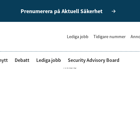
Prenumerera på Aktuell Säkerhet
Lediga jobb
Tidigare nummer
Anno
nytt
Debatt
Lediga jobb
Security Advisory Board
ANNONS