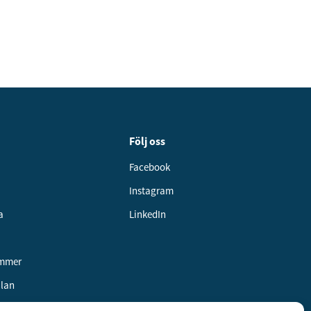
Följ oss
Facebook
Instagram
a
LinkedIn
ummer
alan