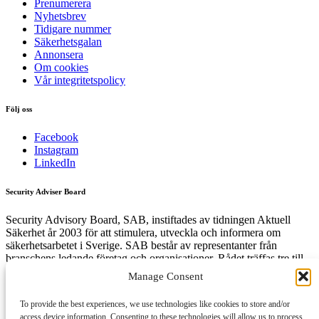
Prenumerera
Nyhetsbrev
Tidigare nummer
Säkerhetsgalan
Annonsera
Om cookies
Vår integritetspolicy
Följ oss
Facebook
Instagram
LinkedIn
Security Adviser Board
Security Advisory Board, SAB, instiftades av tidningen Aktuell
Säkerhet år 2003 för att stimulera, utveckla och informera om
säkerhetsarbetet i Sverige. SAB består av representanter från
branschens ledande företag och organisationer. Rådet träffas tre till
fyra gånger per år och diskuterar aktuella säkerhetsfrågor.
Manage Consent
To provide the best experiences, we use technologies like cookies to store and/or
access device information. Consenting to these technologies will allow us to process