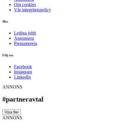
Om cookies
Vår integritetspolicy
Mer
Lediga jobb
Annonsera
Prenumerera
Följ oss
Facebook
Instagram
LinkedIn
ANNONS
#partneravtal
Visa fler
ANNONS