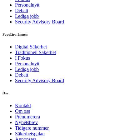
Personalnytt
Debatt
Lediga jobb
Security Advisory Board
Populära ämnen
Digital Säkerhet
Traditionell Säkerhet
I Fokus
Personalnytt
Lediga jobb
Debatt
Security Advisory Board
Om
Kontakt
Om oss
Prenumerera
Nyhetsbrev
Tidigare nummer
Säkerhetsgalan
Annonsera