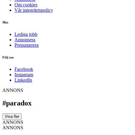
Om cookies
Vår integritetspolicy
Mer
Lediga jobb
Annonsera
Prenumerera
Följ oss
Facebook
Instagram
LinkedIn
ANNONS
#paradox
Visa fler
ANNONS
ANNONS