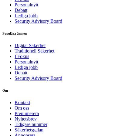
Personalnytt
Debatt
Lediga jobb
Security Advisory Board
Populära ämnen
Digital Säkerhet
Traditionell Säkerhet
I Fokus
Personalnytt
Lediga jobb
Debatt
Security Advisory Board
Om
Kontakt
Om oss
Prenumerera
Nyhetsbrev
Tidigare nummer
Säkerhetsgalan
Annonsera