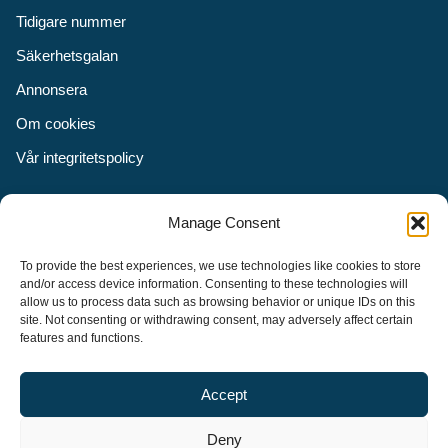
Tidigare nummer
Säkerhetsgalan
Annonsera
Om cookies
Vår integritetspolicy
Följ oss
Manage Consent
Facebook
To provide the best experiences, we use technologies like cookies to store
Instagram
and/or access device information. Consenting to these technologies will
allow us to process data such as browsing behavior or unique IDs on this
LinkedIn
site. Not consenting or withdrawing consent, may adversely affect certain
features and functions.
Accept
Security Adviser Board
Security Advisory Board, SAB, instiftades av tidningen Aktuell
Deny
Säkerhet år 2003 för att stimulera, utveckla och informera om