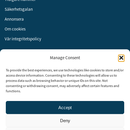
Säkerhetsgalan
Annonsera
Om cookies
Vår integritetspolicy
Följ oss
Manage Consent
Facebook
To provide the best experiences, we use technologies like cookies to store and/or
Instagram
access device information. Consenting to these technologies will allow us to
process data such as browsing behavior or unique IDs on this site. Not
LinkedIn
consenting or withdrawing consent, may adversely affect certain features and
functions.
Accept
Security Adviser Board
Security Advisory Board, SAB, instiftades av tidningen Aktuell
Deny
Säkerhet år 2003 för att stimulera, utveckla och informera om
säkerhetsarbetet i Sverige. SAB består av representanter från