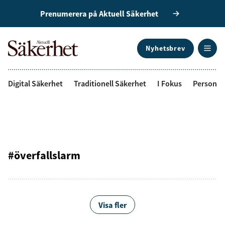
Prenumerera på Aktuell Säkerhet
Nyhetsbrev
ANNONS
Digital Säkerhet
Traditionell Säkerhet
I Fokus
Personal
#överfallslarm
Visa fler