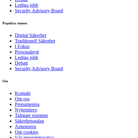
Lediga jobb
Security Advisory Board
Populära ämnen
Digital Säkerhet
Traditionell Säkerhet
I Fokus
Personalnytt
Lediga jobb
Debatt
Security Advisory Board
Om
Kontakt
Om oss
Prenumerera
Nyhetsbrev
Tidigare nummer
Säkerhetsgalan
Annonsera
Om cookies
Vår integritetspolicy