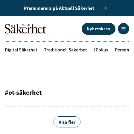
Prenumerera på Aktuell Säkerhet
Nyhetsbrev
ANNONS
Digital Säkerhet
Traditionell Säkerhet
I Fokus
Personal
#ot-säkerhet
Visa fler