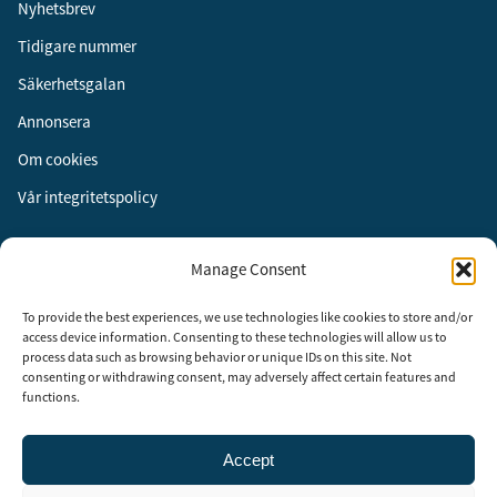
Nyhetsbrev
Tidigare nummer
Säkerhetsgalan
Annonsera
Om cookies
Vår integritetspolicy
Följ oss
Manage Consent
Facebook
To provide the best experiences, we use technologies like cookies to store and/or
Instagram
access device information. Consenting to these technologies will allow us to
process data such as browsing behavior or unique IDs on this site. Not
LinkedIn
consenting or withdrawing consent, may adversely affect certain features and
functions.
Accept
Security Adviser Board
Security Advisory Board, SAB, instiftades av tidningen Aktuell