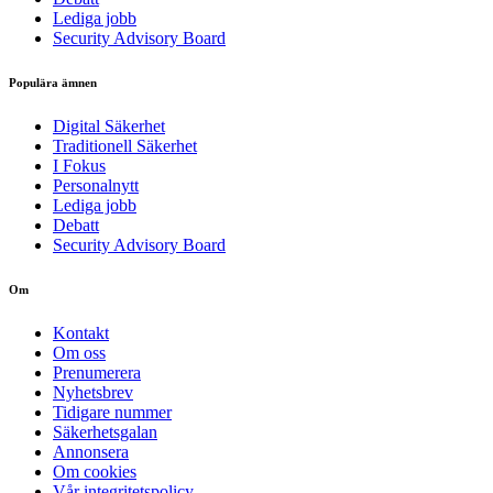
Lediga jobb
Security Advisory Board
Populära ämnen
Digital Säkerhet
Traditionell Säkerhet
I Fokus
Personalnytt
Lediga jobb
Debatt
Security Advisory Board
Om
Kontakt
Om oss
Prenumerera
Nyhetsbrev
Tidigare nummer
Säkerhetsgalan
Annonsera
Om cookies
Vår integritetspolicy