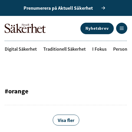
Prenumerera på Aktuell Säkerhet
Nyhetsbrev
ANNONS
Digital Säkerhet
Traditionell Säkerhet
I Fokus
Personal
#orange
Visa fler