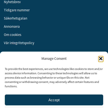
Nyhetsbrev
Tidigare nummer
Säkerhetsgalan
Annonsera
Om cookies
Vår integritetspolicy
Följ oss
Manage Consent
Facebook
To provide the best experiences, we use technologies like cookies to store and/or
Instagram
access device information. Consenting to these technologies will allow us to
process data such as browsing behavior or unique IDs on this site. Not
LinkedIn
consenting or withdrawing consent, may adversely affect certain features and
functions.
Accept
Security Adviser Board
Security Advisory Board, SAB, instiftades av tidningen Aktuell