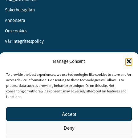
Säkerhetsgalan
Annonsera
Om cookies
Vår integritetspolicy
Följ oss
Manage Consent
Facebook
To provide the best experiences, we use technologies like cookies to store and/or
Instagram
access device information. Consenting to these technologies will allow us to
process data such as browsing behavior or unique IDs on this site. Not
LinkedIn
consenting or withdrawing consent, may adversely affect certain features and
functions.
Accept
Security Adviser Board
Security Advisory Board, SAB, instiftades av tidningen Aktuell
Deny
Säkerhet år 2003 för att stimulera, utveckla och informera om
säkerhetsarbetet i Sverige. SAB består av representanter från