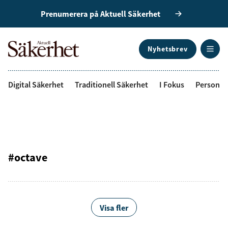
Prenumerera på Aktuell Säkerhet
Nyhetsbrev
ANNONS
Digital Säkerhet
Traditionell Säkerhet
I Fokus
Personal
#octave
Visa fler