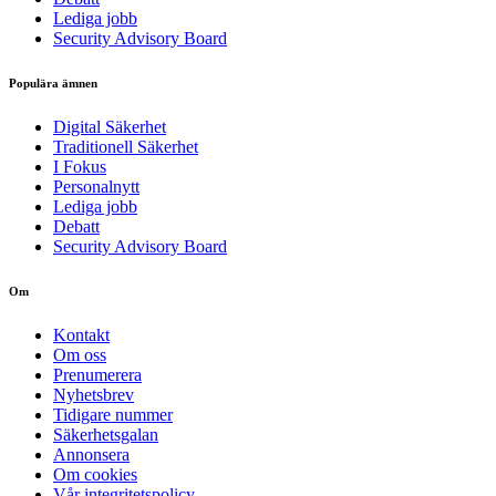
Lediga jobb
Security Advisory Board
Populära ämnen
Digital Säkerhet
Traditionell Säkerhet
I Fokus
Personalnytt
Lediga jobb
Debatt
Security Advisory Board
Om
Kontakt
Om oss
Prenumerera
Nyhetsbrev
Tidigare nummer
Säkerhetsgalan
Annonsera
Om cookies
Vår integritetspolicy