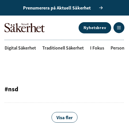
Prenumerera på Aktuell Säkerhet
Nyhetsbrev
ANNONS
Digital Säkerhet
Traditionell Säkerhet
I Fokus
Personal
#nsd
Visa fler