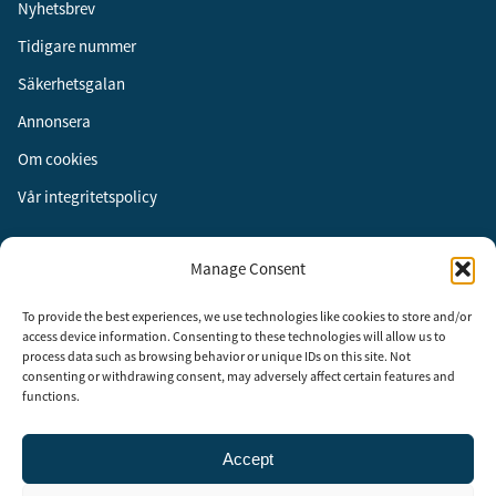
Nyhetsbrev
Tidigare nummer
Säkerhetsgalan
Annonsera
Om cookies
Vår integritetspolicy
Följ oss
Manage Consent
Facebook
To provide the best experiences, we use technologies like cookies to store and/or
Instagram
access device information. Consenting to these technologies will allow us to
process data such as browsing behavior or unique IDs on this site. Not
LinkedIn
consenting or withdrawing consent, may adversely affect certain features and
functions.
Accept
Security Adviser Board
Security Advisory Board, SAB, instiftades av tidningen Aktuell