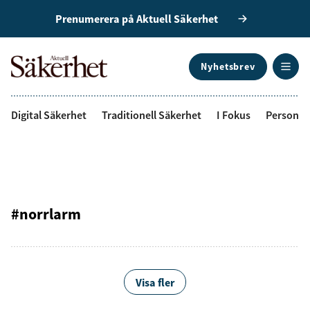
Prenumerera på Aktuell Säkerhet
Nyhetsbrev
ANNONS
Digital Säkerhet
Traditionell Säkerhet
I Fokus
Personal
#norrlarm
Visa fler