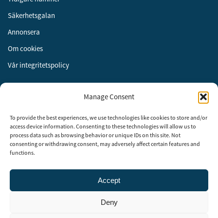
Säkerhetsgalan
Annonsera
Om cookies
Vår integritetspolicy
Följ oss
Manage Consent
Facebook
To provide the best experiences, we use technologies like cookies to store and/or
Instagram
access device information. Consenting to these technologies will allow us to
process data such as browsing behavior or unique IDs on this site. Not
LinkedIn
consenting or withdrawing consent, may adversely affect certain features and
functions.
Accept
Security Adviser Board
Security Advisory Board, SAB, instiftades av tidningen Aktuell
Deny
Säkerhet år 2003 för att stimulera, utveckla och informera om
säkerhetsarbetet i Sverige. SAB består av representanter från