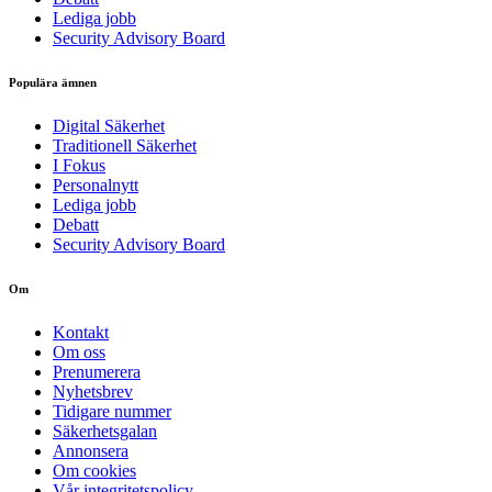
Lediga jobb
Security Advisory Board
Populära ämnen
Digital Säkerhet
Traditionell Säkerhet
I Fokus
Personalnytt
Lediga jobb
Debatt
Security Advisory Board
Om
Kontakt
Om oss
Prenumerera
Nyhetsbrev
Tidigare nummer
Säkerhetsgalan
Annonsera
Om cookies
Vår integritetspolicy