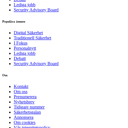
Lediga jobb
Security Advisory Board
Populära ämnen
Digital Säkerhet
Traditionell Säkerhet
I Fokus
Personalnytt
Lediga jobb
Debatt
Security Advisory Board
Om
Kontakt
Om oss
Prenumerera
Nyhetsbrev
Tidigare nummer
Säkerhetsgalan
Annonsera
Om cookies
Vår integritetspolicy