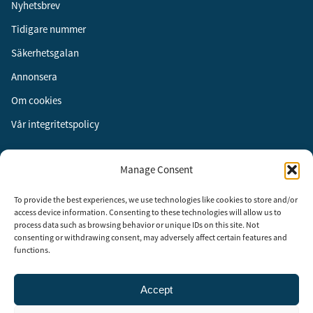
Nyhetsbrev
Tidigare nummer
Säkerhetsgalan
Annonsera
Om cookies
Vår integritetspolicy
Följ oss
Manage Consent
Facebook
To provide the best experiences, we use technologies like cookies to store and/or
Instagram
access device information. Consenting to these technologies will allow us to
process data such as browsing behavior or unique IDs on this site. Not
LinkedIn
consenting or withdrawing consent, may adversely affect certain features and
functions.
Accept
Security Adviser Board
Security Advisory Board, SAB, instiftades av tidningen Aktuell