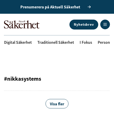
Prenumerera på Aktuell Säkerhet
Nyhetsbrev
ANNONS
Digital Säkerhet
Traditionell Säkerhet
I Fokus
Personal
#nikkasystems
Visa fler