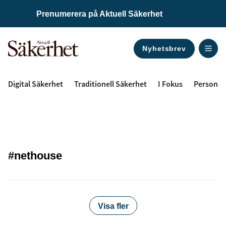
Prenumerera på Aktuell Säkerhet
Nyhetsbrev
ANNONS
Digital Säkerhet
Traditionell Säkerhet
I Fokus
Personal
#nethouse
Visa fler