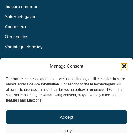
Tidigare nummer
Säkerhetsgalan
Annonsera
Om cookies
Vår integritetspolicy
Följ oss
Manage Consent
Facebook
To provide the best experiences, we use technologies like cookies to store
Instagram
and/or access device information. Consenting to these technologies will
allow us to process data such as browsing behavior or unique IDs on this
LinkedIn
site. Not consenting or withdrawing consent, may adversely affect certain
features and functions.
Accept
Security Adviser Board
Security Advisory Board, SAB, instiftades av tidningen Aktuell
Deny
Säkerhet år 2003 för att stimulera, utveckla och informera om