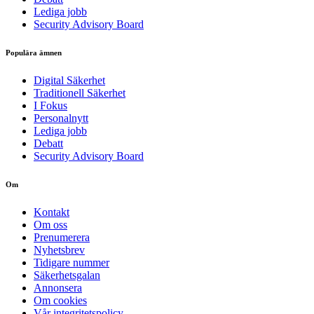
Lediga jobb
Security Advisory Board
Populära ämnen
Digital Säkerhet
Traditionell Säkerhet
I Fokus
Personalnytt
Lediga jobb
Debatt
Security Advisory Board
Om
Kontakt
Om oss
Prenumerera
Nyhetsbrev
Tidigare nummer
Säkerhetsgalan
Annonsera
Om cookies
Vår integritetspolicy