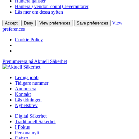
Hantera tjänster
Hantera {vendor_count}-leverantörer
Läs mer om dessa syften
View
Accept
Deny
View preferences
Save preferences
preferences
Cookie Policy
Prenumerera på Aktuell Säkerhet
Lediga jobb
Tidigare nummer
Annonsera
Kontakt
Läs tidningen
Nyhetsbrev
Digital Säkerhet
Traditionell Säkerhet
I Fokus
Personalnytt
Debatt