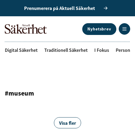
Prenumerera på Aktuell Säkerhet
Nyhetsbrev
ANNONS
Digital Säkerhet
Traditionell Säkerhet
I Fokus
Personal
#museum
Visa fler