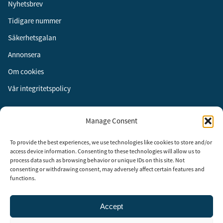
Nyhetsbrev
Tidigare nummer
Säkerhetsgalan
Annonsera
Om cookies
Vår integritetspolicy
Följ oss
Manage Consent
Facebook
To provide the best experiences, we use technologies like cookies to store and/or
Instagram
access device information. Consenting to these technologies will allow us to
process data such as browsing behavior or unique IDs on this site. Not
LinkedIn
consenting or withdrawing consent, may adversely affect certain features and
functions.
Accept
Security Adviser Board
Security Advisory Board, SAB, instiftades av tidningen Aktuell