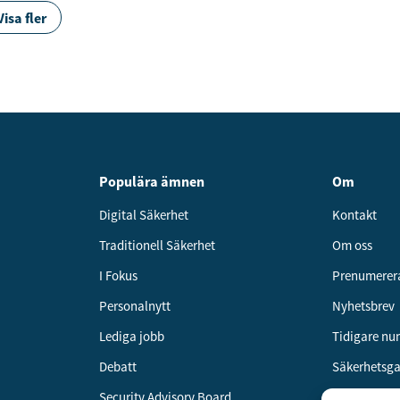
Visa fler
Populära ämnen
Om
Digital Säkerhet
Kontakt
Traditionell Säkerhet
Om oss
I Fokus
Prenumerer
Personalnytt
Nyhetsbrev
Lediga jobb
Tidigare n
Debatt
Säkerhetsg
Security Advisory Board
Annonsera