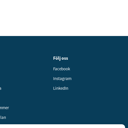
Följ oss
Facebook
Instagram
a
LinkedIn
ummer
alan