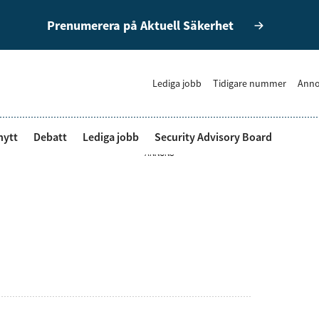
Prenumerera på Aktuell Säkerhet
Lediga jobb
Tidigare nummer
Anno
nytt
Debatt
Lediga jobb
Security Advisory Board
ANNONS