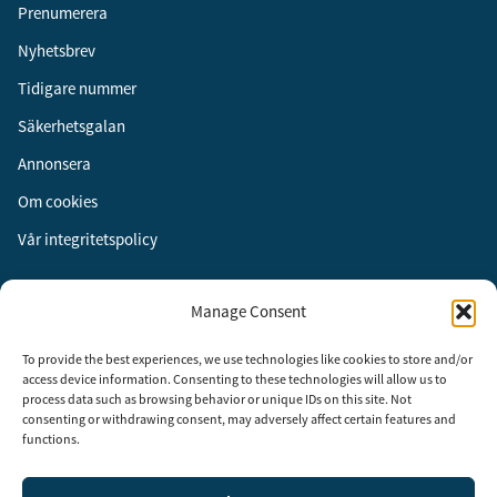
Prenumerera
Nyhetsbrev
Tidigare nummer
Säkerhetsgalan
Annonsera
Om cookies
Vår integritetspolicy
Följ oss
Manage Consent
Facebook
To provide the best experiences, we use technologies like cookies to store and/or
Instagram
access device information. Consenting to these technologies will allow us to
process data such as browsing behavior or unique IDs on this site. Not
LinkedIn
consenting or withdrawing consent, may adversely affect certain features and
functions.