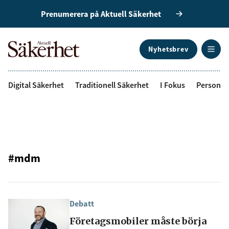
Prenumerera på Aktuell Säkerhet
Nyhetsbrev
ANNONS
Digital Säkerhet
Traditionell Säkerhet
I Fokus
Personal
#mdm
Debatt
Företagsmobiler måste börja