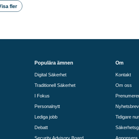
Visa fler
Populära ämnen
Om
Digital Säkerhet
Kontakt
Traditionell Säkerhet
Om oss
I Fokus
Prenumere
Personalnytt
Nyhetsbre
Lediga jobb
Tidigare n
Debatt
Säkerhetsg
Security Advisory Board
Annonsera