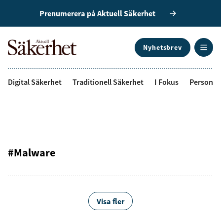
Prenumerera på Aktuell Säkerhet
Nyhetsbrev
ANNONS
Digital Säkerhet
Traditionell Säkerhet
I Fokus
Personal
#Malware
Visa fler