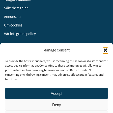
Säkerhetsgalan
Annonsera
Om cookies
Vår integritetspolicy
Följ oss
Manage Consent
Facebook
To provide the best experiences, we use technologies like cookies to store and/or
Instagram
access device information. Consenting to these technologies will allow us to
process data such as browsing behavior or unique IDs on this site. Not
LinkedIn
consenting or withdrawing consent, may adversely affect certain features and
functions.
Accept
Security Adviser Board
Security Advisory Board, SAB, instiftades av tidningen Aktuell
Deny
Säkerhet år 2003 för att stimulera, utveckla och informera om
säkerhetsarbetet i Sverige. SAB består av representanter från